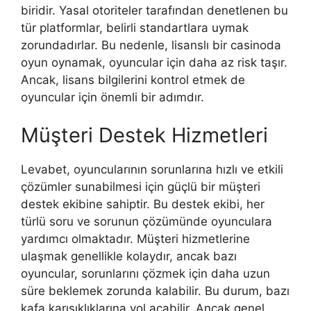
biridir. Yasal otoriteler tarafından denetlenen bu
tür platformlar, belirli standartlara uymak
zorundadırlar. Bu nedenle, lisanslı bir casinoda
oyun oynamak, oyuncular için daha az risk taşır.
Ancak, lisans bilgilerini kontrol etmek de
oyuncular için önemli bir adımdır.
Müşteri Destek Hizmetleri
Levabet, oyuncularının sorunlarına hızlı ve etkili
çözümler sunabilmesi için güçlü bir müşteri
destek ekibine sahiptir. Bu destek ekibi, her
türlü soru ve sorunun çözümünde oyunculara
yardımcı olmaktadır. Müşteri hizmetlerine
ulaşmak genellikle kolaydır, ancak bazı
oyuncular, sorunlarını çözmek için daha uzun
süre beklemek zorunda kalabilir. Bu durum, bazı
kafa karışıklıklarına yol açabilir. Ancak genel