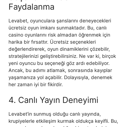
Faydalanma
Levabet, oyunculara şanslarını deneyecekleri
ücretsiz oyun imkanı sunmaktadır. Bu, canlı
casino oyunlarını risk almadan öğrenmek için
harika bir fırsattır. Ücretsiz seçenekleri
değerlendirerek, oyun dinamiklerini çözebilir,
stratejilerinizi geliştirebilirsiniz. Ne var ki, birçok
yeni oyuncu bu seçeneği göz ardı edebiliyor.
Ancak, bu adımı atlamak, sonrasında kayıplar
yaşamanıza yol açabilir. Dolayısıyla, denemek
her zaman iyi bir fikirdir.
4. Canlı Yayın Deneyimi
Levabet’in sunmuş olduğu canlı yayında,
krupiyelerle etkileşim kurmak oldukça keyifli. Bu,