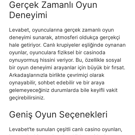
Gerçek Zamanlı Oyun
Deneyimi
Levabet, oyuncularına gerçek zamanlı oyun
deneyimi sunarak, atmosferi oldukça gerçekçi
hale getiriyor. Canlı krupiyeler eşliğinde oynanan
oyunlar, oyunculara fiziksel bir casinoda
oynuyormuş hissini veriyor. Bu, özellikle sosyal
bir oyun deneyimi arayanlar için büyük bir fırsat.
Arkadaşlarınızla birlikte çevrimiçi olarak
oynayabilir, sohbet edebilir ve bir araya
gelemeyeceğiniz durumlarda bile keyifli vakit
geçirebilirsiniz.
Geniş Oyun Seçenekleri
Levabet’te sunulan çeşitli canlı casino oyunları,