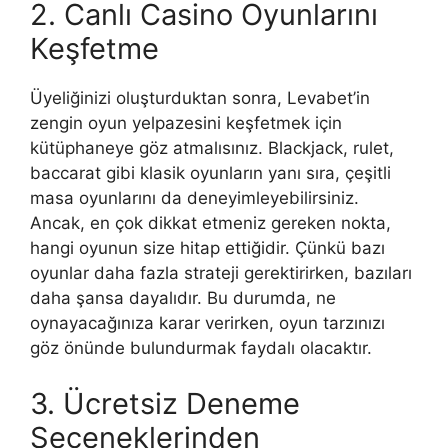
2. Canlı Casino Oyunlarını
Keşfetme
Üyeliğinizi oluşturduktan sonra, Levabet’in
zengin oyun yelpazesini keşfetmek için
kütüphaneye göz atmalısınız. Blackjack, rulet,
baccarat gibi klasik oyunların yanı sıra, çeşitli
masa oyunlarını da deneyimleyebilirsiniz.
Ancak, en çok dikkat etmeniz gereken nokta,
hangi oyunun size hitap ettiğidir. Çünkü bazı
oyunlar daha fazla strateji gerektirirken, bazıları
daha şansa dayalıdır. Bu durumda, ne
oynayacağınıza karar verirken, oyun tarzınızı
göz önünde bulundurmak faydalı olacaktır.
3. Ücretsiz Deneme
Seçeneklerinden