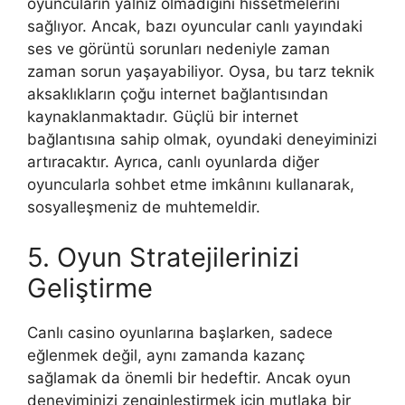
oyuncuların yalnız olmadığını hissetmelerini
sağlıyor. Ancak, bazı oyuncular canlı yayındaki
ses ve görüntü sorunları nedeniyle zaman
zaman sorun yaşayabiliyor. Oysa, bu tarz teknik
aksaklıkların çoğu internet bağlantısından
kaynaklanmaktadır. Güçlü bir internet
bağlantısına sahip olmak, oyundaki deneyiminizi
artıracaktır. Ayrıca, canlı oyunlarda diğer
oyuncularla sohbet etme imkânını kullanarak,
sosyalleşmeniz de muhtemeldir.
5. Oyun Stratejilerinizi
Geliştirme
Canlı casino oyunlarına başlarken, sadece
eğlenmek değil, aynı zamanda kazanç
sağlamak da önemli bir hedeftir. Ancak oyun
deneyiminizi zenginleştirmek için mutlaka bir