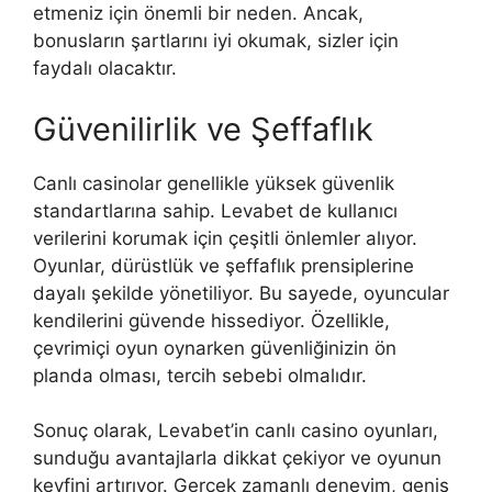
etmeniz için önemli bir neden. Ancak,
bonusların şartlarını iyi okumak, sizler için
faydalı olacaktır.
Güvenilirlik ve Şeffaflık
Canlı casinolar genellikle yüksek güvenlik
standartlarına sahip. Levabet de kullanıcı
verilerini korumak için çeşitli önlemler alıyor.
Oyunlar, dürüstlük ve şeffaflık prensiplerine
dayalı şekilde yönetiliyor. Bu sayede, oyuncular
kendilerini güvende hissediyor. Özellikle,
çevrimiçi oyun oynarken güvenliğinizin ön
planda olması, tercih sebebi olmalıdır.
Sonuç olarak, Levabet’in canlı casino oyunları,
sunduğu avantajlarla dikkat çekiyor ve oyunun
keyfini artırıyor. Gerçek zamanlı deneyim, geniş