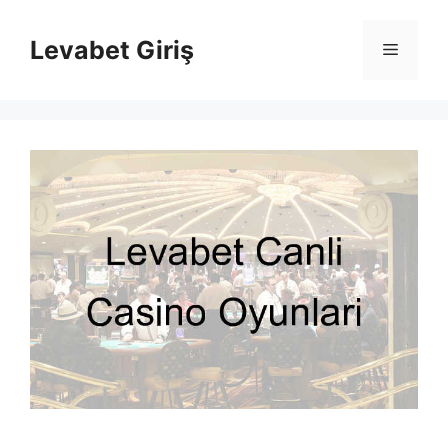
İçeriğe
atla
Levabet Giriş
Menü