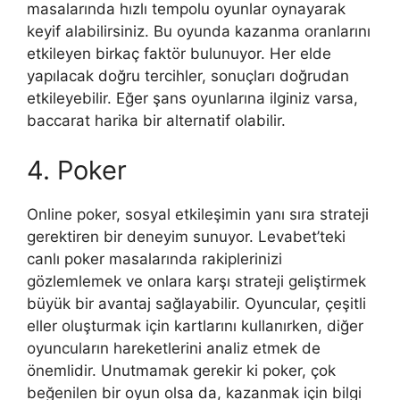
masalarında hızlı tempolu oyunlar oynayarak
keyif alabilirsiniz. Bu oyunda kazanma oranlarını
etkileyen birkaç faktör bulunuyor. Her elde
yapılacak doğru tercihler, sonuçları doğrudan
etkileyebilir. Eğer şans oyunlarına ilginiz varsa,
baccarat harika bir alternatif olabilir.
4. Poker
Online poker, sosyal etkileşimin yanı sıra strateji
gerektiren bir deneyim sunuyor. Levabet’teki
canlı poker masalarında rakiplerinizi
gözlemlemek ve onlara karşı strateji geliştirmek
büyük bir avantaj sağlayabilir. Oyuncular, çeşitli
eller oluşturmak için kartlarını kullanırken, diğer
oyuncuların hareketlerini analiz etmek de
önemlidir. Unutmamak gerekir ki poker, çok
beğenilen bir oyun olsa da, kazanmak için bilgi