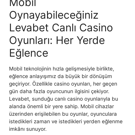
Mobil
Oynayabileceğiniz
Levabet Canlı Casino
Oyunları: Her Yerde
Eğlence
Mobil teknolojinin hızla gelişmesiyle birlikte,
eğlence anlayışımız da büyük bir dönüşüm
geçiriyor. Özellikle casino oyunları, her geçen
gün daha fazla oyuncunun ilgisini çekiyor.
Levabet, sunduğu canlı casino oyunlarıyla bu
alanda önemli bir yere sahip. Mobil cihazlar
üzerinden erişilebilen bu oyunlar, oyunculara
istedikleri zaman ve istedikleri yerden eğlenme
imkânı sunuyor.