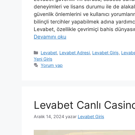
deneyimleri ve lisans durumu ile de alaka
güvenlik önlemlerini ve kullanıcı yorumla
bilinçli tercihler yapabilmek adına yardımc
Levabet, özellikle çevrimiçi bahis dünyası
Devamını oku
Kategoriler
Levabet
,
Levabet Adresi
,
Levabet Giriş
,
Levabe
Yeni Giriş
Yorum yap
Levabet Canlı Casin
Aralık 14, 2024
yazar
Levabet Giriş