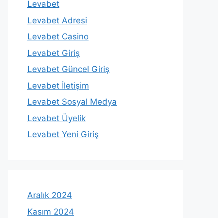
Levabet
Levabet Adresi
Levabet Casino
Levabet Giriş
Levabet Güncel Giriş
Levabet İletişim
Levabet Sosyal Medya
Levabet Üyelik
Levabet Yeni Giriş
Aralık 2024
Kasım 2024