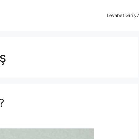
Levabet Giriş 
iş
?