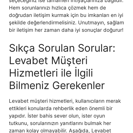
seçeceğiniz ise tamamen ihtiyaçlarınıza bağlıdır.
Hem sorunlarınızı hızlıca çözmek hem de
doğrudan iletişim kurmak için bu imkanları en iyi
şekilde değerlendirmelisiniz. Unutmayın, sağlam
bir iletişim her zaman daha iyi sonuçlar doğurur!
Sıkça Sorulan Sorular:
Levabet Müşteri
Hizmetleri ile İlgili
Bilmeniz Gerekenler
Levabet müşteri hizmetleri, kullanıcıların merak
ettikleri konularda rehberlik eden önemli bir
yapıdır. İster bahis sever olun, ister oyun
tutkunu, sorularınızın yanıtlarını bulmak her
zaman kolay olmayabilir. Aşağıda, Levabet