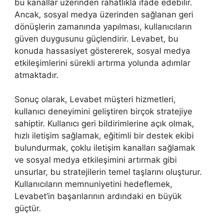
bu kanallar üzerinden rahatlıkla ifade edebilir.
Ancak, sosyal medya üzerinden sağlanan geri
dönüşlerin zamanında yapılması, kullanıcıların
güven duygusunu güçlendirir. Levabet, bu
konuda hassasiyet göstererek, sosyal medya
etkileşimlerini sürekli artırma yolunda adımlar
atmaktadır.
Sonuç olarak, Levabet müşteri hizmetleri,
kullanıcı deneyimini geliştiren birçok stratejiye
sahiptir. Kullanıcı geri bildirimlerine açık olmak,
hızlı iletişim sağlamak, eğitimli bir destek ekibi
bulundurmak, çoklu iletişim kanalları sağlamak
ve sosyal medya etkileşimini artırmak gibi
unsurlar, bu stratejilerin temel taşlarını oluşturur.
Kullanıcıların memnuniyetini hedeflemek,
Levabet’in başarılarının ardındaki en büyük
güçtür.