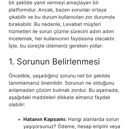
bir şekilde yanıt vermeyi amaçlayan bir
platformdur. Ancak, bazen sorunlar ortaya
çıkabilir ve bu durum kullanıcıları zor durumda
bırakabilir. Bu nedenle, Levabet müşteri
hizmetleri ile sorun çözme sürecini adım adım
incelemek, her kullanıcının faydasına olacaktır.
İşte, bu süreçte izlemeniz gereken yollar:
1. Sorunun Belirlenmesi
Öncelikle, yaşadığınız sorunu net bir şekilde
tanımlamanız önemlidir. Sorunun ne olduğunu
anlamadan çözüm bulmak zordur. Bu aşamada,
aşağıdaki maddeleri dikkate almanız faydalı
olabilir:
Hatanın Kapsamı:
Hangi alanlarda sorun
yaşıyorsunuz? Ödeme, hesap erişimi veya