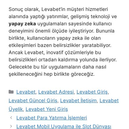
Sonuç olarak, Levabet’in müşteri hizmetleri
alanında yaptığı yatırımlar, gelişmiş teknoloji ve
yapay zeka
uygulamaları sayesinde kullanıcı
deneyimini önemli ölçüde iyileştiriyor. Bununla
birlikte, kullanıcıların yapay zeka ile olan
etkileşimleri bazen belirsizlikler yaratabiliyor.
Ancak Levabet, inovatif çözümleriyle bu
belirsizlikleri ortadan kaldırma yolunda ilerliyor.
Gelecekte bu tür uygulamaların daha nasıl
şekilleneceğini hep birlikte göreceğiz.
Kategoriler
Levabet
,
Levabet Adresi
,
Levabet Giriş
,
Levabet Güncel Giriş
,
Levabet İletişim
,
Levabet
Üyelik
,
Levabet Yeni Giriş
Levabet Para Yatırma İşlemleri
Levabet Mobil Uygulama ile Slot Dünyası