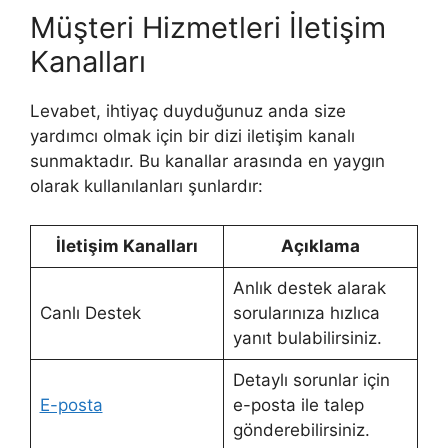
Müşteri Hizmetleri İletişim
Kanalları
Levabet, ihtiyaç duyduğunuz anda size
yardımcı olmak için bir dizi iletişim kanalı
sunmaktadır. Bu kanallar arasında en yaygın
olarak kullanılanları şunlardır:
İletişim Kanalları
Açıklama
Anlık destek alarak
Canlı Destek
sorularınıza hızlıca
yanıt bulabilirsiniz.
Detaylı sorunlar için
E-posta
e-posta ile talep
gönderebilirsiniz.