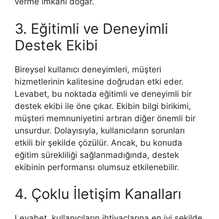
verme imkânı doğar.
3. Eğitimli ve Deneyimli
Destek Ekibi
Bireysel kullanıcı deneyimleri, müşteri
hizmetlerinin kalitesine doğrudan etki eder.
Levabet, bu noktada eğitimli ve deneyimli bir
destek ekibi ile öne çıkar. Ekibin bilgi birikimi,
müşteri memnuniyetini artıran diğer önemli bir
unsurdur. Dolayısıyla, kullanıcıların sorunları
etkili bir şekilde çözülür. Ancak, bu konuda
eğitim sürekliliği sağlanmadığında, destek
ekibinin performansı olumsuz etkilenebilir.
4. Çoklu İletişim Kanalları
Levabet, kullanıcıların ihtiyaçlarına en iyi şekilde