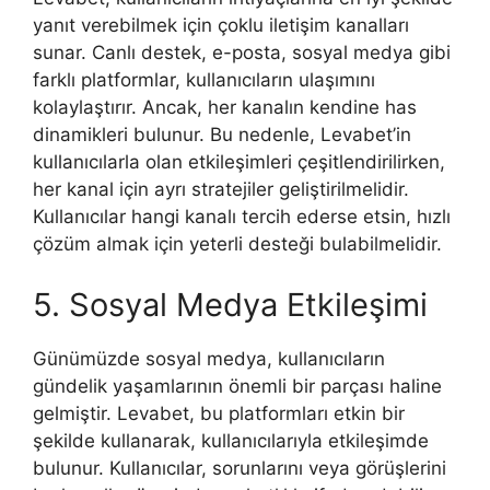
yanıt verebilmek için çoklu iletişim kanalları
sunar. Canlı destek, e-posta, sosyal medya gibi
farklı platformlar, kullanıcıların ulaşımını
kolaylaştırır. Ancak, her kanalın kendine has
dinamikleri bulunur. Bu nedenle, Levabet’in
kullanıcılarla olan etkileşimleri çeşitlendirilirken,
her kanal için ayrı stratejiler geliştirilmelidir.
Kullanıcılar hangi kanalı tercih ederse etsin, hızlı
çözüm almak için yeterli desteği bulabilmelidir.
5. Sosyal Medya Etkileşimi
Günümüzde sosyal medya, kullanıcıların
gündelik yaşamlarının önemli bir parçası haline
gelmiştir. Levabet, bu platformları etkin bir
şekilde kullanarak, kullanıcılarıyla etkileşimde
bulunur. Kullanıcılar, sorunlarını veya görüşlerini