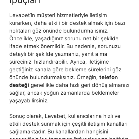
Levabet’in müşteri hizmetleriyle iletişim
kurarken, daha etkili bir destek almak için bazı
noktaları göz önünde bulundurmalısınız.
Öncelikle, yaşadığınız sorunu net bir şekilde
ifade etmek önemlidir. Bu nedenle, sorunuzu
detaylı bir şekilde yazmanız, yanıt alma
sürecinizi hızlandırabilir. Ayrıca, iletişime
geçtiğiniz kanala göre bekleme sürelerini göz
önünde bulundurmalısınız. Örneğin,
telefon
desteği
genellikle daha hızlı geri dönüş almanızı
sağlar, ancak yoğun zamanlarda beklemeler
yaşayabilirsiniz.
Sonuç olarak, Levabet, kullanıcılarına hızlı ve
etkili destek sunmak için çeşitli iletişim kanalları
sağlamaktadır. Bu kanallardan hangisini