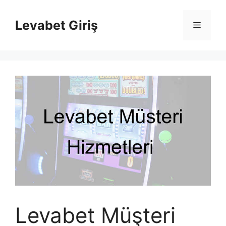
İçeriğe
atla
Levabet Giriş
Menü
Levabet Müşteri