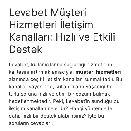
Levabet Müşteri
Hizmetleri İletişim
Kanalları: Hızlı ve Etkili
Destek
Levabet, kullanıcılarına sağladığı hizmetlerin
kalitesini artırmak amacıyla,
müşteri hizmetleri
alanında çeşitli iletişim kanalları sunmaktadır. Bu
kanallar sayesinde, kullanıcıların yaşadığı her
türlü soruna hızlı ve etkili bir çözüm bulmak
hedeflenmektedir. Peki, Levabet’in sunduğu bu
iletişim kanalları nelerdir? Hangi yöntemlerle
daha hızlı bir destek alabilirsiniz? İşte bu
soruların cevapları.