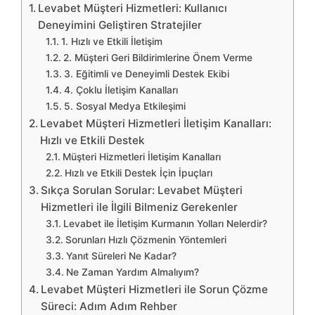
Levabet Müşteri Hizmetleri: Kullanıcı
Deneyimini Geliştiren Stratejiler
1. Hızlı ve Etkili İletişim
2. Müşteri Geri Bildirimlerine Önem Verme
3. Eğitimli ve Deneyimli Destek Ekibi
4. Çoklu İletişim Kanalları
5. Sosyal Medya Etkileşimi
Levabet Müşteri Hizmetleri İletişim Kanalları:
Hızlı ve Etkili Destek
Müşteri Hizmetleri İletişim Kanalları
Hızlı ve Etkili Destek İçin İpuçları
Sıkça Sorulan Sorular: Levabet Müşteri
Hizmetleri ile İlgili Bilmeniz Gerekenler
Levabet ile İletişim Kurmanın Yolları Nelerdir?
Sorunları Hızlı Çözmenin Yöntemleri
Yanıt Süreleri Ne Kadar?
Ne Zaman Yardım Almalıyım?
Levabet Müşteri Hizmetleri ile Sorun Çözme
Süreci: Adım Adım Rehber