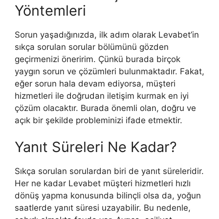
Yöntemleri
Sorun yaşadığınızda, ilk adım olarak Levabet’in
sıkça sorulan sorular bölümünü gözden
geçirmenizi öneririm. Çünkü burada birçok
yaygın sorun ve çözümleri bulunmaktadır. Fakat,
eğer sorun hala devam ediyorsa, müşteri
hizmetleri ile doğrudan iletişim kurmak en iyi
çözüm olacaktır. Burada önemli olan, doğru ve
açık bir şekilde probleminizi ifade etmektir.
Yanıt Süreleri Ne Kadar?
Sıkça sorulan sorulardan biri de yanıt süreleridir.
Her ne kadar Levabet müşteri hizmetleri hızlı
dönüş yapma konusunda bilinçli olsa da, yoğun
saatlerde yanıt süresi uzayabilir. Bu nedenle,