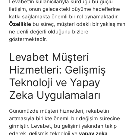
Levabet’in kullanıcılarıyla kurduğu bu güçlü
iletişim, onun gelecekteki büyüme hedeflerine
katkı sağlamakta önemli bir rol oynamaktadır.
Özellikle
bu süreç, müşteri odaklı bir yaklaşımın
ne denli değerli olduğunu bizlere
göstermektedir.
Levabet Müşteri
Hizmetleri: Gelişmiş
Teknoloji ve Yapay
Zeka Uygulamaları
Günümüzde müşteri hizmetleri, rekabetin
artmasıyla birlikte önemli bir değişim sürecine
girmiştir. Levabet, bu gelişimi yakından takip
ederek, gelişmiş teknoloji ve
yapay zeka