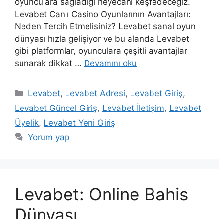
oyunculara sağladığı heyecanı keşfedeceğiz.
Levabet Canlı Casino Oyunlarının Avantajları:
Neden Tercih Etmelisiniz? Levabet sanal oyun
dünyası hızla gelişiyor ve bu alanda Levabet
gibi platformlar, oyunculara çeşitli avantajlar
sunarak dikkat …
Devamını oku
Kategoriler
Levabet
,
Levabet Adresi
,
Levabet Giriş
,
Levabet Güncel Giriş
,
Levabet İletişim
,
Levabet
Üyelik
,
Levabet Yeni Giriş
Yorum yap
Levabet: Online Bahis
Dünyası