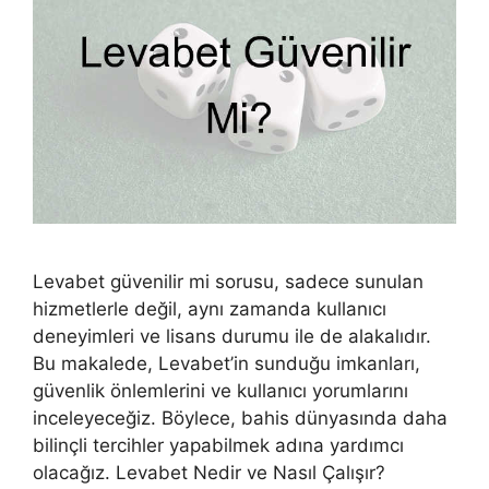
Levabet güvenilir mi sorusu, sadece sunulan
hizmetlerle değil, aynı zamanda kullanıcı
deneyimleri ve lisans durumu ile de alakalıdır.
Bu makalede, Levabet’in sunduğu imkanları,
güvenlik önlemlerini ve kullanıcı yorumlarını
inceleyeceğiz. Böylece, bahis dünyasında daha
bilinçli tercihler yapabilmek adına yardımcı
olacağız. Levabet Nedir ve Nasıl Çalışır?