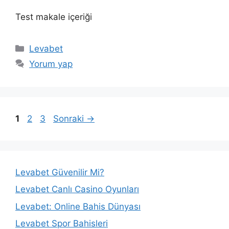
Test makale içeriği
Kategoriler
Levabet
Yorum yap
Sayfa
Sayfa
Sayfa
1
2
3
Sonraki
→
Levabet Güvenilir Mi?
Levabet Canlı Casino Oyunları
Levabet: Online Bahis Dünyası
Levabet Spor Bahisleri