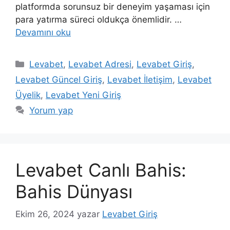
platformda sorunsuz bir deneyim yaşaması için
para yatırma süreci oldukça önemlidir. …
Devamını oku
Kategoriler
Levabet
,
Levabet Adresi
,
Levabet Giriş
,
Levabet Güncel Giriş
,
Levabet İletişim
,
Levabet
Üyelik
,
Levabet Yeni Giriş
Yorum yap
Levabet Canlı Bahis:
Bahis Dünyası
Ekim 26, 2024
yazar
Levabet Giriş