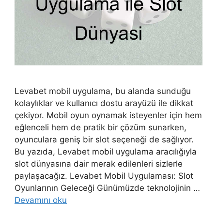
Levabet mobil uygulama, bu alanda sunduğu
kolaylıklar ve kullanıcı dostu arayüzü ile dikkat
çekiyor. Mobil oyun oynamak isteyenler için hem
eğlenceli hem de pratik bir çözüm sunarken,
oyunculara geniş bir slot seçeneği de sağlıyor.
Bu yazıda, Levabet mobil uygulama aracılığıyla
slot dünyasına dair merak edilenleri sizlerle
paylaşacağız. Levabet Mobil Uygulaması: Slot
Oyunlarının Geleceği Günümüzde teknolojinin …
Devamını oku