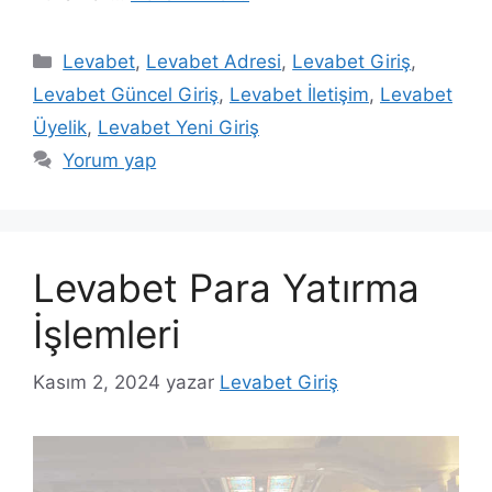
Kategoriler
Levabet
,
Levabet Adresi
,
Levabet Giriş
,
Levabet Güncel Giriş
,
Levabet İletişim
,
Levabet
Üyelik
,
Levabet Yeni Giriş
Yorum yap
Levabet Para Yatırma
İşlemleri
Kasım 2, 2024
yazar
Levabet Giriş