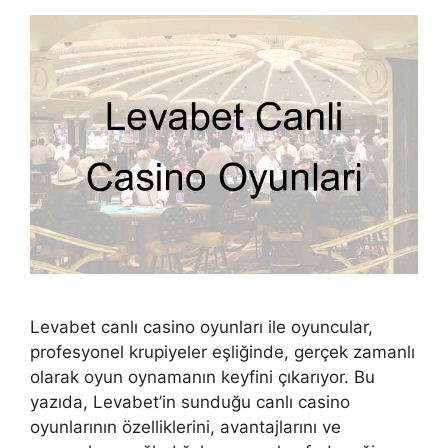
Levabet canlı casino oyunları ile oyuncular,
profesyonel krupiyeler eşliğinde, gerçek zamanlı
olarak oyun oynamanın keyfini çıkarıyor. Bu
yazıda, Levabet’in sunduğu canlı casino
oyunlarının özelliklerini, avantajlarını ve