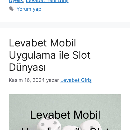
Üyelik
,
Levabet Yeni Giriş
Yorum yap
Levabet Mobil
Uygulama ile Slot
Dünyası
Kasım 16, 2024
yazar
Levabet Giriş