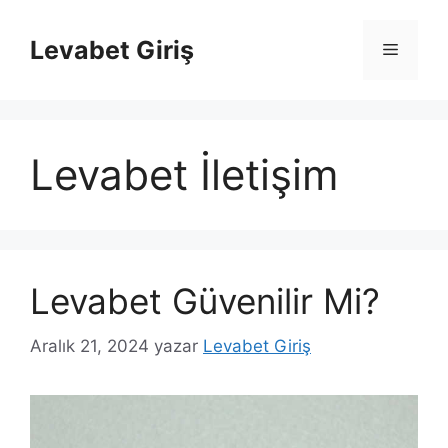
İçeriğe
atla
Levabet Giriş
Menü
Levabet İletişim
Levabet Güvenilir Mi?
Aralık 21, 2024
yazar
Levabet Giriş