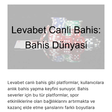
Levabet canlı bahis gibi platformlar, kullanıcılara
anlık bahis yapma keyfini sunuyor. Bahis
severler için bu tür platformlar, spor
etkinliklerine olan bağlılıklarını artırmakta ve
kazanç elde etme şanslarını farklı boyutlara