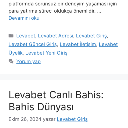
platformda sorunsuz bir deneyim yaşaması için
para yatırma süreci oldukça önemlidir. …
Devamını oku
Kategoriler
Levabet
,
Levabet Adresi
,
Levabet Giriş
,
Levabet Güncel Giriş
,
Levabet İletişim
,
Levabet
Üyelik
,
Levabet Yeni Giriş
Yorum yap
Levabet Canlı Bahis:
Bahis Dünyası
Ekim 26, 2024
yazar
Levabet Giriş