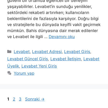
güvenli bir ortamda eğlenceli bir deneyim
yaşayabilirler. Levabet’in sunduğu yenilikler,
sektördeki rekabeti artırırken; kullanıcıların
beklentilerini de fazlasıyla karşılıyor. Doğru bilgi
ve stratejilerle bu dünyada keyifli vakit geçirmek
mümkün. Bahis dünyasına dair merak edilenler
ve Levabet ile ilgili …
Devamını oku
Kategoriler
Levabet
,
Levabet Adresi
,
Levabet Giriş
,
Levabet Güncel Giriş
,
Levabet İletişim
,
Levabet
Üyelik
,
Levabet Yeni Giriş
Yorum yap
Sayfa
Sayfa
Sayfa
1
2
3
Sonraki
→