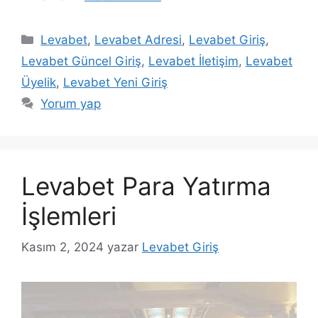
Kategoriler
Levabet
,
Levabet Adresi
,
Levabet Giriş
,
Levabet Güncel Giriş
,
Levabet İletişim
,
Levabet
Üyelik
,
Levabet Yeni Giriş
Yorum yap
Levabet Para Yatırma
İşlemleri
Kasım 2, 2024
yazar
Levabet Giriş