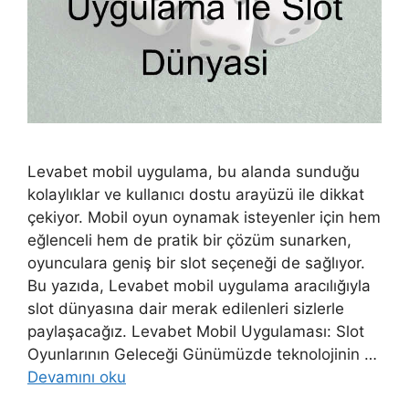
Levabet mobil uygulama, bu alanda sunduğu
kolaylıklar ve kullanıcı dostu arayüzü ile dikkat
çekiyor. Mobil oyun oynamak isteyenler için hem
eğlenceli hem de pratik bir çözüm sunarken,
oyunculara geniş bir slot seçeneği de sağlıyor.
Bu yazıda, Levabet mobil uygulama aracılığıyla
slot dünyasına dair merak edilenleri sizlerle
paylaşacağız. Levabet Mobil Uygulaması: Slot
Oyunlarının Geleceği Günümüzde teknolojinin …
Devamını oku