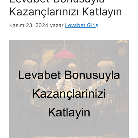
Kazançlarınızı Katlayın
Kasım 23, 2024
yazar
Levabet Giriş