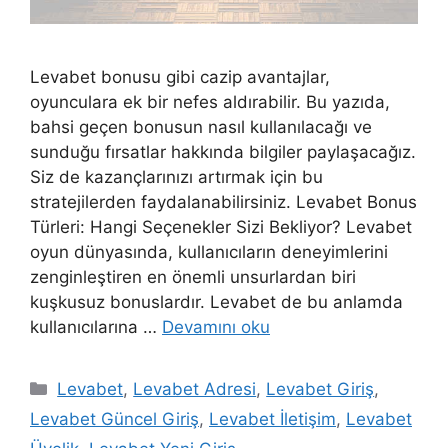
Levabet bonusu gibi cazip avantajlar,
oyunculara ek bir nefes aldırabilir. Bu yazıda,
bahsi geçen bonusun nasıl kullanılacağı ve
sunduğu fırsatlar hakkında bilgiler paylaşacağız.
Siz de kazançlarınızı artırmak için bu
stratejilerden faydalanabilirsiniz. Levabet Bonus
Türleri: Hangi Seçenekler Sizi Bekliyor? Levabet
oyun dünyasında, kullanıcıların deneyimlerini
zenginleştiren en önemli unsurlardan biri
kuşkusuz bonuslardır. Levabet de bu anlamda
kullanıcılarına …
Devamını oku
Kategoriler
Levabet
,
Levabet Adresi
,
Levabet Giriş
,
Levabet Güncel Giriş
,
Levabet İletişim
,
Levabet