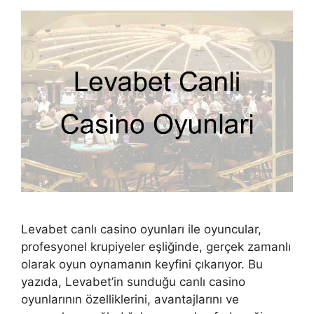
Levabet canlı casino oyunları ile oyuncular,
profesyonel krupiyeler eşliğinde, gerçek zamanlı
olarak oyun oynamanın keyfini çıkarıyor. Bu
yazıda, Levabet’in sunduğu canlı casino
oyunlarının özelliklerini, avantajlarını ve