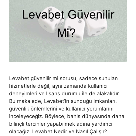
Levabet güvenilir mi sorusu, sadece sunulan
hizmetlerle değil, aynı zamanda kullanıcı
deneyimleri ve lisans durumu ile de alakalıdır.
Bu makalede, Levabet’in sunduğu imkanları,
güvenlik önlemlerini ve kullanıcı yorumlarını
inceleyeceğiz. Böylece, bahis dünyasında daha
bilinçli tercihler yapabilmek adına yardımcı
olacağız. Levabet Nedir ve Nasıl Çalışır?