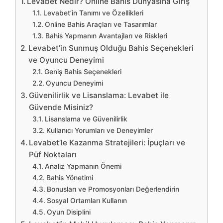
Levabet Nedir? Online Bahis Dünyasına Giriş
Levabet’in Tanımı ve Özellikleri
Online Bahis Araçları ve Tasarımlar
Bahis Yapmanın Avantajları ve Riskleri
Levabet’in Sunmuş Olduğu Bahis Seçenekleri
ve Oyuncu Deneyimi
Geniş Bahis Seçenekleri
Oyuncu Deneyimi
Güvenilirlik ve Lisanslama: Levabet ile
Güvende Misiniz?
Lisanslama ve Güvenilirlik
Kullanıcı Yorumları ve Deneyimler
Levabet’le Kazanma Stratejileri: İpuçları ve
Püf Noktaları
Analiz Yapmanın Önemi
Bahis Yönetimi
Bonusları ve Promosyonları Değerlendirin
Sosyal Ortamları Kullanın
Oyun Disiplini