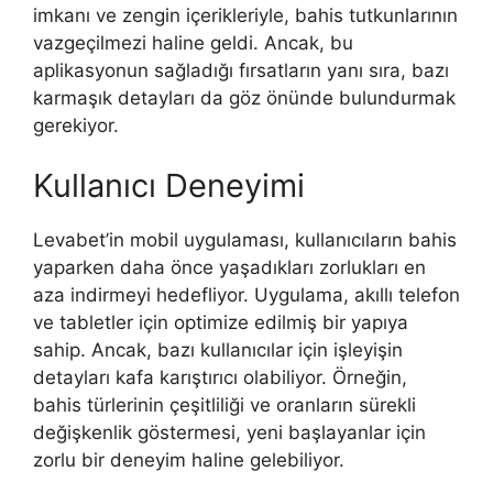
imkanı ve zengin içerikleriyle, bahis tutkunlarının
vazgeçilmezi haline geldi. Ancak, bu
aplikasyonun sağladığı fırsatların yanı sıra, bazı
karmaşık detayları da göz önünde bulundurmak
gerekiyor.
Kullanıcı Deneyimi
Levabet’in mobil uygulaması, kullanıcıların bahis
yaparken daha önce yaşadıkları zorlukları en
aza indirmeyi hedefliyor. Uygulama, akıllı telefon
ve tabletler için optimize edilmiş bir yapıya
sahip. Ancak, bazı kullanıcılar için işleyişin
detayları kafa karıştırıcı olabiliyor. Örneğin,
bahis türlerinin çeşitliliği ve oranların sürekli
değişkenlik göstermesi, yeni başlayanlar için
zorlu bir deneyim haline gelebiliyor.