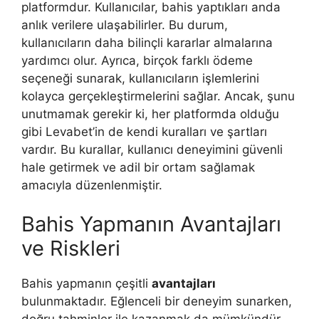
platformdur. Kullanıcılar, bahis yaptıkları anda
anlık verilere ulaşabilirler. Bu durum,
kullanıcıların daha bilinçli kararlar almalarına
yardımcı olur. Ayrıca, birçok farklı ödeme
seçeneği sunarak, kullanıcıların işlemlerini
kolayca gerçekleştirmelerini sağlar. Ancak, şunu
unutmamak gerekir ki, her platformda olduğu
gibi Levabet’in de kendi kuralları ve şartları
vardır. Bu kurallar, kullanıcı deneyimini güvenli
hale getirmek ve adil bir ortam sağlamak
amacıyla düzenlenmiştir.
Bahis Yapmanın Avantajları
ve Riskleri
Bahis yapmanın çeşitli
avantajları
bulunmaktadır. Eğlenceli bir deneyim sunarken,