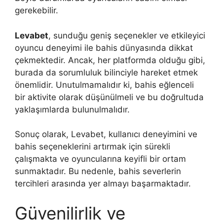
gerekebilir.
Levabet
, sunduğu geniş seçenekler ve etkileyici
oyuncu deneyimi ile bahis dünyasında dikkat
çekmektedir. Ancak, her platformda olduğu gibi,
burada da sorumluluk bilinciyle hareket etmek
önemlidir. Unutulmamalıdır ki, bahis eğlenceli
bir aktivite olarak düşünülmeli ve bu doğrultuda
yaklaşımlarda bulunulmalıdır.
Sonuç olarak, Levabet, kullanıcı deneyimini ve
bahis seçeneklerini artırmak için sürekli
çalışmakta ve oyuncularına keyifli bir ortam
sunmaktadır. Bu nedenle, bahis severlerin
tercihleri arasında yer almayı başarmaktadır.
Güvenilirlik ve