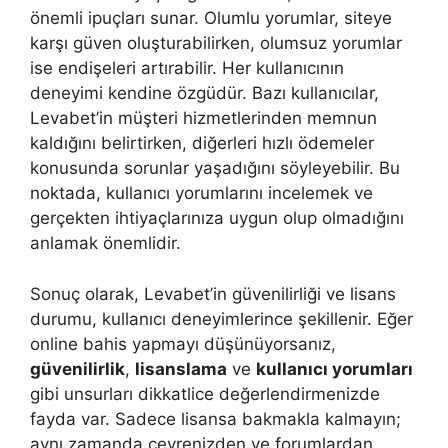
önemli ipuçları sunar. Olumlu yorumlar, siteye
karşı güven oluşturabilirken, olumsuz yorumlar
ise endişeleri artırabilir. Her kullanıcının
deneyimi kendine özgüdür. Bazı kullanıcılar,
Levabet’in müşteri hizmetlerinden memnun
kaldığını belirtirken, diğerleri hızlı ödemeler
konusunda sorunlar yaşadığını söyleyebilir. Bu
noktada, kullanıcı yorumlarını incelemek ve
gerçekten ihtiyaçlarınıza uygun olup olmadığını
anlamak önemlidir.
Sonuç olarak, Levabet’in güvenilirliği ve lisans
durumu, kullanıcı deneyimlerince şekillenir. Eğer
online bahis yapmayı düşünüyorsanız,
güvenilirlik
,
lisanslama
ve
kullanıcı yorumları
gibi unsurları dikkatlice değerlendirmenizde
fayda var. Sadece lisansa bakmakla kalmayın;
aynı zamanda çevrenizden ve forumlardan