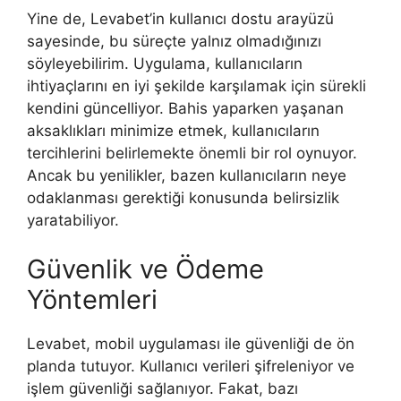
Yine de, Levabet’in kullanıcı dostu arayüzü
sayesinde, bu süreçte yalnız olmadığınızı
söyleyebilirim. Uygulama, kullanıcıların
ihtiyaçlarını en iyi şekilde karşılamak için sürekli
kendini güncelliyor. Bahis yaparken yaşanan
aksaklıkları minimize etmek, kullanıcıların
tercihlerini belirlemekte önemli bir rol oynuyor.
Ancak bu yenilikler, bazen kullanıcıların neye
odaklanması gerektiği konusunda belirsizlik
yaratabiliyor.
Güvenlik ve Ödeme
Yöntemleri
Levabet, mobil uygulaması ile güvenliği de ön
planda tutuyor. Kullanıcı verileri şifreleniyor ve
işlem güvenliği sağlanıyor. Fakat, bazı