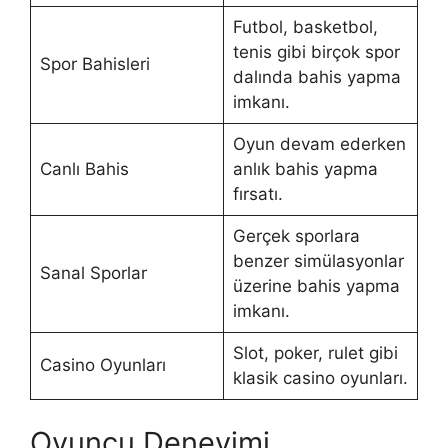
Futbol, basketbol,
tenis gibi birçok spor
Spor Bahisleri
dalında bahis yapma
imkanı.
Oyun devam ederken
Canlı Bahis
anlık bahis yapma
fırsatı.
Gerçek sporlara
benzer simülasyonlar
Sanal Sporlar
üzerine bahis yapma
imkanı.
Slot, poker, rulet gibi
Casino Oyunları
klasik casino oyunları.
Oyuncu Deneyimi