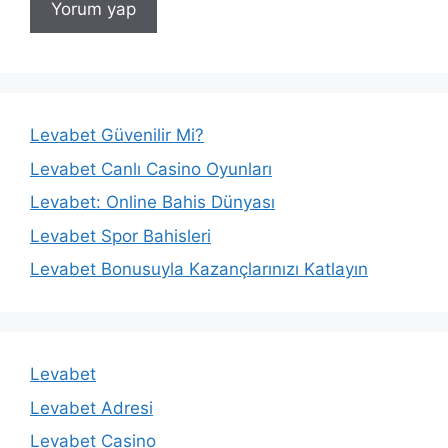
Levabet Güvenilir Mi?
Levabet Canlı Casino Oyunları
Levabet: Online Bahis Dünyası
Levabet Spor Bahisleri
Levabet Bonusuyla Kazançlarınızı Katlayın
Levabet
Levabet Adresi
Levabet Casino