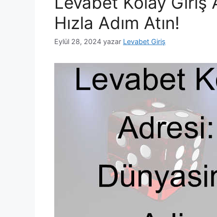
Levabet Kolay Giriş 
Hızla Adım Atın!
Eylül 28, 2024
yazar
Levabet Giriş