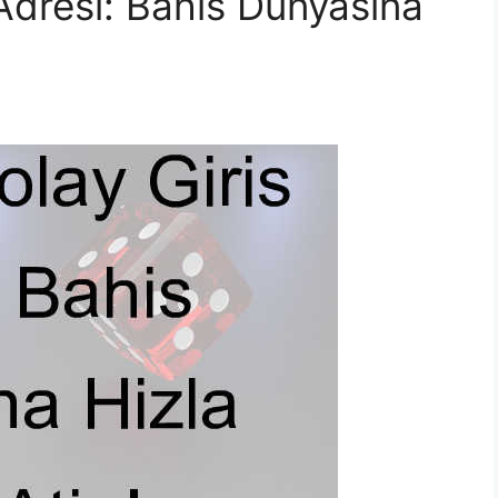
Adresi: Bahis Dünyasına