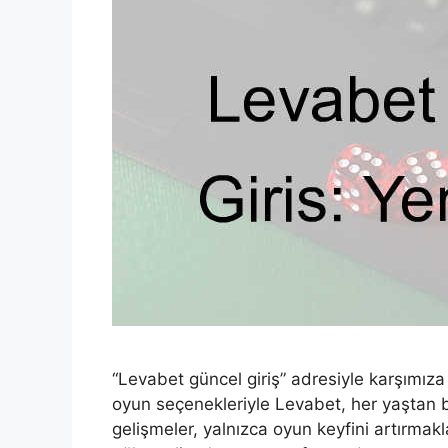
“Levabet güncel giriş” adresiyle karşımıza 
oyun seçenekleriyle Levabet, her yaştan 
gelişmeler, yalnızca oyun keyfini artırma