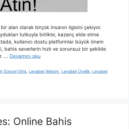
ir alan olarak birçok insanın ilgisini çekiyor.
uydukları tutkuyla birlikte, kazanç elde etme
ada, kullanıcı dostu platformlar büyük önem
i, bahis severlerin hızlı ve sorunsuz bir şekilde
r. …
Devamını oku
t Güncel Giriş
,
Levabet İletişim
,
Levabet Üyelik
,
Levabet
s: Online Bahis