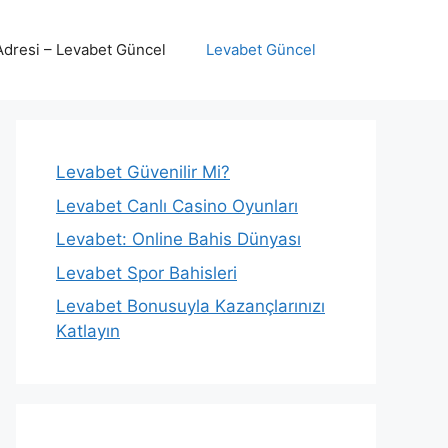
Adresi – Levabet Güncel
Levabet Güncel
Levabet Güvenilir Mi?
Levabet Canlı Casino Oyunları
Levabet: Online Bahis Dünyası
Levabet Spor Bahisleri
Levabet Bonusuyla Kazançlarınızı
Katlayın