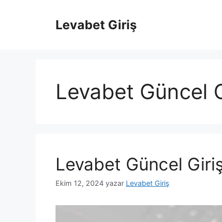
İçeriğe
atla
Levabet Giriş
Levabet Güncel G
Levabet Güncel Giriş
Ekim 12, 2024
yazar
Levabet Giriş