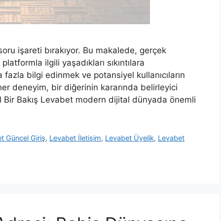
 soru işareti bırakıyor. Bu makalede, gerçek
latformla ilgili yaşadıkları sıkıntılara
azla bilgi edinmek ve potansiyel kullanıcıların
er deneyim, bir diğerinin kararında belirleyici
l Bir Bakış Levabet modern dijital dünyada önemli
t Güncel Giriş
,
Levabet İletişim
,
Levabet Üyelik
,
Levabet