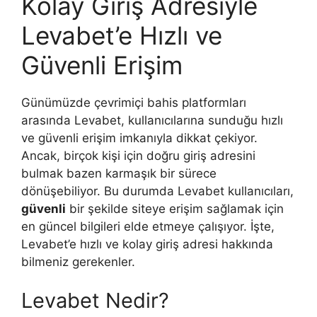
Kolay Giriş Adresiyle
Levabet’e Hızlı ve
Güvenli Erişim
Günümüzde çevrimiçi bahis platformları
arasında Levabet, kullanıcılarına sunduğu hızlı
ve güvenli erişim imkanıyla dikkat çekiyor.
Ancak, birçok kişi için doğru giriş adresini
bulmak bazen karmaşık bir sürece
dönüşebiliyor. Bu durumda Levabet kullanıcıları,
güvenli
bir şekilde siteye erişim sağlamak için
en güncel bilgileri elde etmeye çalışıyor. İşte,
Levabet’e hızlı ve kolay giriş adresi hakkında
bilmeniz gerekenler.
Levabet Nedir?