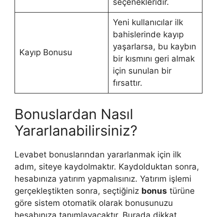
seçenekleridir.
Yeni kullanıcılar ilk
bahislerinde kayıp
yaşarlarsa, bu kaybın
Kayıp Bonusu
bir kısmını geri almak
için sunulan bir
fırsattır.
Bonuslardan Nasıl
Yararlanabilirsiniz?
Levabet bonuslarından yararlanmak için ilk
adım, siteye kaydolmaktır. Kaydolduktan sonra,
hesabınıza yatırım yapmalısınız. Yatırım işlemi
gerçekleştikten sonra, seçtiğiniz
bonus
türüne
göre sistem otomatik olarak bonusunuzu
hesabınıza tanımlayacaktır. Burada dikkat