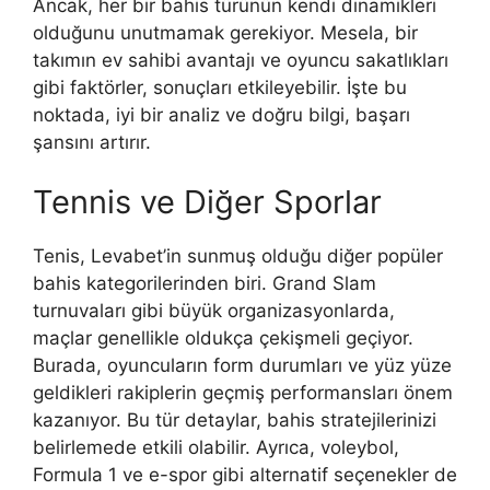
Ancak, her bir bahis türünün kendi dinamikleri
olduğunu unutmamak gerekiyor. Mesela, bir
takımın ev sahibi avantajı ve oyuncu sakatlıkları
gibi faktörler, sonuçları etkileyebilir. İşte bu
noktada, iyi bir analiz ve doğru bilgi, başarı
şansını artırır.
Tennis ve Diğer Sporlar
Tenis, Levabet’in sunmuş olduğu diğer popüler
bahis kategorilerinden biri. Grand Slam
turnuvaları gibi büyük organizasyonlarda,
maçlar genellikle oldukça çekişmeli geçiyor.
Burada, oyuncuların form durumları ve yüz yüze
geldikleri rakiplerin geçmiş performansları önem
kazanıyor. Bu tür detaylar, bahis stratejilerinizi
belirlemede etkili olabilir. Ayrıca, voleybol,
Formula 1 ve e-spor gibi alternatif seçenekler de