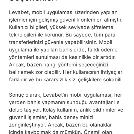
Levabet, mobil uygulaması üzerinden yapılan
işlemler için gelişmiş güvenlik önlemleri almıştır.
Kullanıcı bilgileri, yüksek seviyede şifreleme
teknolojileri ile korunur. Bu sayede, tüm para
transferlerinizi güvenle yapabilirsiniz. Mobil
uygulama ile yapılan bahislerde, farklı ödeme
yöntemleri sunulması da kesinlikle bir artıdır.
Ancak, bazen hangi yöntemi seçeceğinizi
belirlemek zor olabilir. Her kullanıcının ihtiyaçları
farklıdır ve bu kararsızlık sizi çelişkilere sokabilir.
Sonuç olarak, Levabet’in mobil uygulaması, her
yerden bahis yapmanın sunduğu avantajlar ile
dolup taşıyor. Kolay kullanım, anlık bildirimler ve
güvenli işlemler, bahis deneyiminizi
zenginleştiriyor. Ancak, bazen bu olanaklar
içinde kaybolmak da mümkün. Önemli olan,