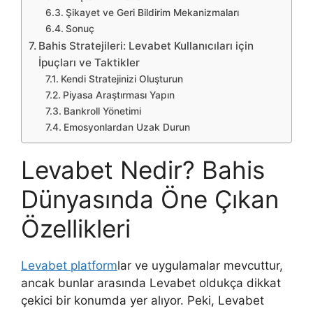
Şikayet ve Geri Bildirim Mekanizmaları
Sonuç
Bahis Stratejileri: Levabet Kullanıcıları için
İpuçları ve Taktikler
Kendi Stratejinizi Oluşturun
Piyasa Araştırması Yapın
Bankroll Yönetimi
Emosyonlardan Uzak Durun
Levabet Nedir? Bahis
Dünyasında Öne Çıkan
Özellikleri
Levabet platform
lar ve uygulamalar mevcuttur,
ancak bunlar arasında Levabet oldukça dikkat
çekici bir konumda yer alıyor. Peki, Levabet