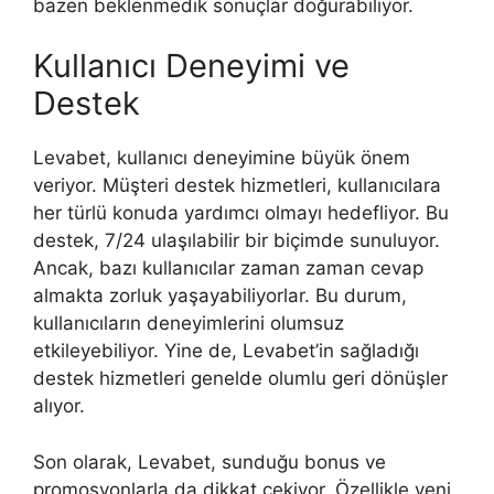
bazen beklenmedik sonuçlar doğurabiliyor.
Kullanıcı Deneyimi ve
Destek
Levabet, kullanıcı deneyimine büyük önem
veriyor. Müşteri destek hizmetleri, kullanıcılara
her türlü konuda yardımcı olmayı hedefliyor. Bu
destek, 7/24 ulaşılabilir bir biçimde sunuluyor.
Ancak, bazı kullanıcılar zaman zaman cevap
almakta zorluk yaşayabiliyorlar. Bu durum,
kullanıcıların deneyimlerini olumsuz
etkileyebiliyor. Yine de, Levabet’in sağladığı
destek hizmetleri genelde olumlu geri dönüşler
alıyor.
Son olarak, Levabet, sunduğu bonus ve
promosyonlarla da dikkat çekiyor. Özellikle yeni