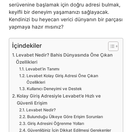
serüvenine başlamak için doğru adresi bulmak,
keyifli bir deneyim yaşamanızı sağlayacak.
Kendinizi bu heyecan verici dünyanın bir parçası
yapmaya hazır mısınız?
İçindekiler
Levabet Nedir? Bahis Dünyasında Öne Çıkan
Özellikleri
Levabet’in Tanımı
Levabet Kolay Giriş Adresi Öne Çıkan
Özellikleri
Kullanıcı Deneyimi ve Destek
Kolay Giriş Adresiyle Levabet’e Hızlı ve
Güvenli Erişim
Levabet Nedir?
Bulunduğu Ülkeye Göre Erişim Sorunları
Giriş Adresini Öğrenme Yolları
Güvenliğiniz İçin Dikkat Edilmesi Gerekenler