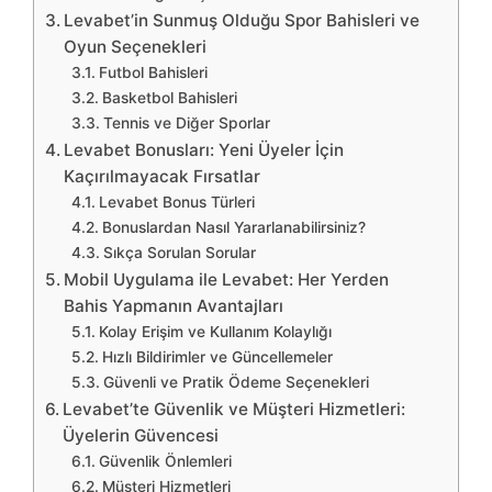
Levabet’in Sunmuş Olduğu Spor Bahisleri ve
Oyun Seçenekleri
Futbol Bahisleri
Basketbol Bahisleri
Tennis ve Diğer Sporlar
Levabet Bonusları: Yeni Üyeler İçin
Kaçırılmayacak Fırsatlar
Levabet Bonus Türleri
Bonuslardan Nasıl Yararlanabilirsiniz?
Sıkça Sorulan Sorular
Mobil Uygulama ile Levabet: Her Yerden
Bahis Yapmanın Avantajları
Kolay Erişim ve Kullanım Kolaylığı
Hızlı Bildirimler ve Güncellemeler
Güvenli ve Pratik Ödeme Seçenekleri
Levabet’te Güvenlik ve Müşteri Hizmetleri:
Üyelerin Güvencesi
Güvenlik Önlemleri
Müşteri Hizmetleri