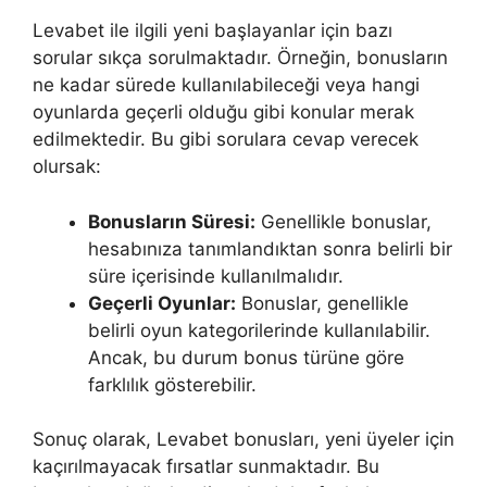
Levabet ile ilgili yeni başlayanlar için bazı
sorular sıkça sorulmaktadır. Örneğin, bonusların
ne kadar sürede kullanılabileceği veya hangi
oyunlarda geçerli olduğu gibi konular merak
edilmektedir. Bu gibi sorulara cevap verecek
olursak:
Bonusların Süresi:
Genellikle bonuslar,
hesabınıza tanımlandıktan sonra belirli bir
süre içerisinde kullanılmalıdır.
Geçerli Oyunlar:
Bonuslar, genellikle
belirli oyun kategorilerinde kullanılabilir.
Ancak, bu durum bonus türüne göre
farklılık gösterebilir.
Sonuç olarak, Levabet bonusları, yeni üyeler için
kaçırılmayacak fırsatlar sunmaktadır. Bu