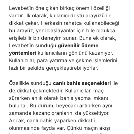
Levabet’in öne çıkan birkaç önemli özelliği
vardır. İlk olarak, kullanıcı dostu arayüzü ile
dikkat çeker. Herkesin rahatça kullanabileceği
bu arayüz, yeni başlayanlar için bile oldukça
erişilebilir bir deneyim sunar. Buna ek olarak,
Levabet’in sunduğu
güvenilir ödeme
yöntemleri
kullanıcıların gönlünü kazanıyor.
Kullanıcılar, para yatırma ve çekme işlemlerini
hızlı bir şekilde gerçekleştirebiliyorlar.
Özellikle sunduğu
canlı bahis seçenekleri
ile
de dikkat çekmektedir. Kullanıcılar, maç
sürerken anlık olarak bahis yapma imkanı
bulurlar. Bu durum, heyecanı artırırken aynı
zamanda kazanç oranlarını da yükseltiyor.
Ancak, canlı bahis yaparken dikkatli
olunmasında fayda var. Çünkü maçın akışı