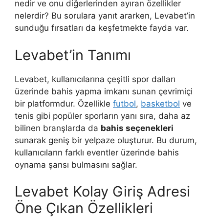
nedir ve onu diğerlerinden ayıran özellikler
nelerdir? Bu sorulara yanıt ararken, Levabet’in
sunduğu fırsatları da keşfetmekte fayda var.
Levabet’in Tanımı
Levabet, kullanıcılarına çeşitli spor dalları
üzerinde bahis yapma imkanı sunan çevrimiçi
bir platformdur. Özellikle
futbol
,
basketbol
ve
tenis gibi popüler sporların yanı sıra, daha az
bilinen branşlarda da
bahis seçenekleri
sunarak geniş bir yelpaze oluşturur. Bu durum,
kullanıcıların farklı eventler üzerinde bahis
oynama şansı bulmasını sağlar.
Levabet Kolay Giriş Adresi
Öne Çıkan Özellikleri