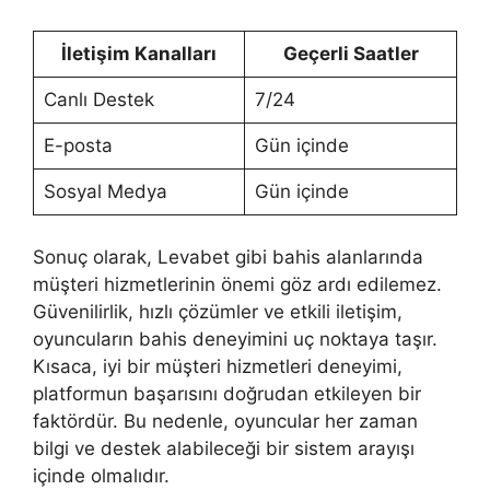
İletişim Kanalları
Geçerli Saatler
Canlı Destek
7/24
E-posta
Gün içinde
Sosyal Medya
Gün içinde
Sonuç olarak, Levabet gibi bahis alanlarında
müşteri hizmetlerinin önemi göz ardı edilemez.
Güvenilirlik, hızlı çözümler ve etkili iletişim,
oyuncuların bahis deneyimini uç noktaya taşır.
Kısaca, iyi bir müşteri hizmetleri deneyimi,
platformun başarısını doğrudan etkileyen bir
faktördür. Bu nedenle, oyuncular her zaman
bilgi ve destek alabileceği bir sistem arayışı
içinde olmalıdır.