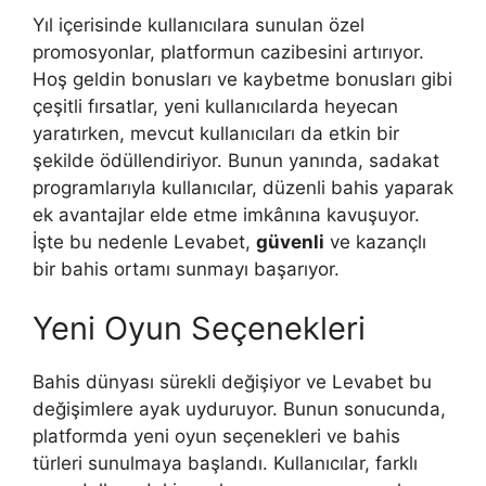
Yıl içerisinde kullanıcılara sunulan özel
promosyonlar, platformun cazibesini artırıyor.
Hoş geldin bonusları ve kaybetme bonusları gibi
çeşitli fırsatlar, yeni kullanıcılarda heyecan
yaratırken, mevcut kullanıcıları da etkin bir
şekilde ödüllendiriyor. Bunun yanında, sadakat
programlarıyla kullanıcılar, düzenli bahis yaparak
ek avantajlar elde etme imkânına kavuşuyor.
İşte bu nedenle Levabet,
güvenli
ve kazançlı
bir bahis ortamı sunmayı başarıyor.
Yeni Oyun Seçenekleri
Bahis dünyası sürekli değişiyor ve Levabet bu
değişimlere ayak uyduruyor. Bunun sonucunda,
platformda yeni oyun seçenekleri ve bahis
türleri sunulmaya başlandı. Kullanıcılar, farklı