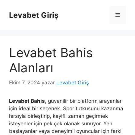
İçeriğe
atla
Levabet Giriş
Menü
Levabet Bahis
Alanları
Ekim 7, 2024
yazar
Levabet Giriş
Levabet Bahis
, güvenilir bir platform arayanlar
için ideal bir seçenek. Spor tutkusunu kazanma
hırsıyla birleştirip, keyifli zaman geçirmek
isteyenler için pek çok olanak sunuyor. Yeni
başlayanlar veya deneyimli oyuncular için farklı