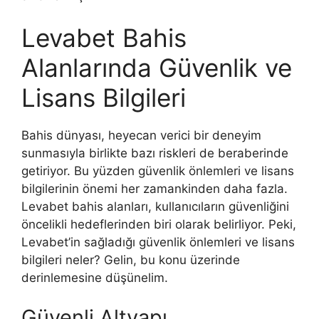
Levabet Bahis
Alanlarında Güvenlik ve
Lisans Bilgileri
Bahis dünyası, heyecan verici bir deneyim
sunmasıyla birlikte bazı riskleri de beraberinde
getiriyor. Bu yüzden güvenlik önlemleri ve lisans
bilgilerinin önemi her zamankinden daha fazla.
Levabet bahis alanları, kullanıcıların güvenliğini
öncelikli hedeflerinden biri olarak belirliyor. Peki,
Levabet’in sağladığı güvenlik önlemleri ve lisans
bilgileri neler? Gelin, bu konu üzerinde
derinlemesine düşünelim.
Güvenli Altyapı