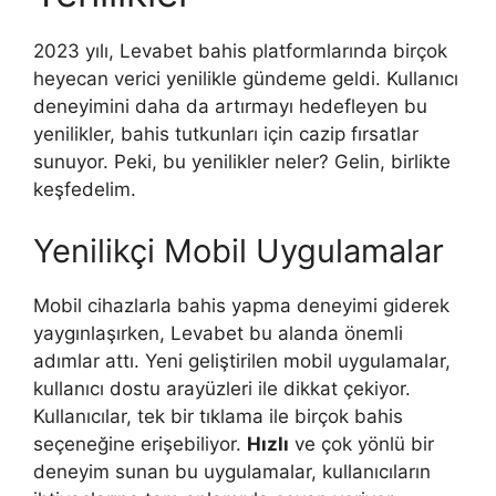
2023 yılı, Levabet bahis platformlarında birçok
heyecan verici yenilikle gündeme geldi. Kullanıcı
deneyimini daha da artırmayı hedefleyen bu
yenilikler, bahis tutkunları için cazip fırsatlar
sunuyor. Peki, bu yenilikler neler? Gelin, birlikte
keşfedelim.
Yenilikçi Mobil Uygulamalar
Mobil cihazlarla bahis yapma deneyimi giderek
yaygınlaşırken, Levabet bu alanda önemli
adımlar attı. Yeni geliştirilen mobil uygulamalar,
kullanıcı dostu arayüzleri ile dikkat çekiyor.
Kullanıcılar, tek bir tıklama ile birçok bahis
seçeneğine erişebiliyor.
Hızlı
ve çok yönlü bir
deneyim sunan bu uygulamalar, kullanıcıların