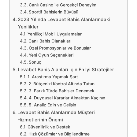
Canlı Casino ile Gerçekçi Deneyim
Sportif Bahislerin Büyüsü
2023 Yılında Levabet Bahis Alanlarındaki
Yenilikler
Yenilikçi Mobil Uygulamalar
Canlı Bahis Olanakları
Özel Promosyonlar ve Bonuslar
Yeni Oyun Seçenekleri
Sonuç
Levabet Bahis Alanları için En İyi Stratejiler
1. Araştırma Yapmak Şart
2. Bütçenizi Kontrol Altında Tutun
3. Farklı Türde Bahisler Denemek
4. Duygusal Kararlar Almaktan Kaçının
5. Analiz Edin ve Gelişin
Levabet Bahis Alanlarında Müşteri
Hizmetlerinin Önemi
Güvenilirlik ve Destek
Hızlı Çözümler ve Bilgilendirme