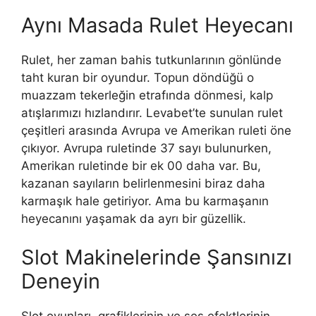
Aynı Masada Rulet Heyecanı
Rulet, her zaman bahis tutkunlarının gönlünde
taht kuran bir oyundur. Topun döndüğü o
muazzam tekerleğin etrafında dönmesi, kalp
atışlarımızı hızlandırır. Levabet’te sunulan rulet
çeşitleri arasında Avrupa ve Amerikan ruleti öne
çıkıyor. Avrupa ruletinde 37 sayı bulunurken,
Amerikan ruletinde bir ek 00 daha var. Bu,
kazanan sayıların belirlenmesini biraz daha
karmaşık hale getiriyor. Ama bu karmaşanın
heyecanını yaşamak da ayrı bir güzellik.
Slot Makinelerinde Şansınızı
Deneyin