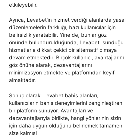
etkileyebilir.
Ayrıca, Levabet’in hizmet verdiği alanlarda yasal
düzenlemelerin farklılığı, bazı kullanıcılar için
belirsizlik yaratabilir. Yine de, bunlar göz
önünde bulundurulduğunda, Levabet, sunduğu
hizmetlerle dikkat çekici bir alternatif olmaya
devam etmektedir. Birçok kullanıcı, avantajlarını
göz önüne alarak, dezavantajlarını
minimizasyon etmekte ve platformdan keyif
almaktadır.
Sonuç olarak, Levabet bahis alanları,
kullanıcıların bahis deneyimlerini zenginleştiren
bir platform sunuyor. Avantajları ve
dezavantajlarıyla birlikte, hangi yönlerinin sizin
için daha uygun olduğunu belirlemek tamamen
size kalmış!