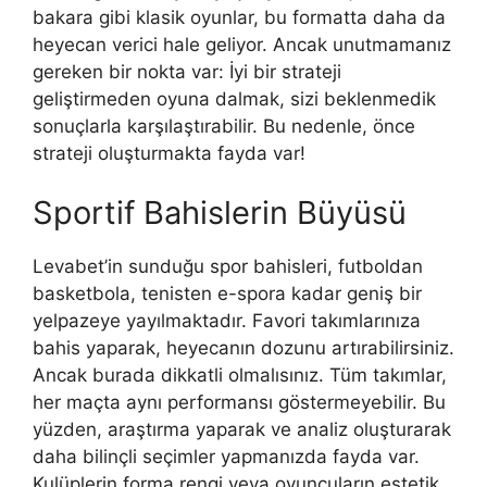
bakara gibi klasik oyunlar, bu formatta daha da
heyecan verici hale geliyor. Ancak unutmamanız
gereken bir nokta var: İyi bir strateji
geliştirmeden oyuna dalmak, sizi beklenmedik
sonuçlarla karşılaştırabilir. Bu nedenle, önce
strateji oluşturmakta fayda var!
Sportif Bahislerin Büyüsü
Levabet’in sunduğu spor bahisleri, futboldan
basketbola, tenisten e-spora kadar geniş bir
yelpazeye yayılmaktadır. Favori takımlarınıza
bahis yaparak, heyecanın dozunu artırabilirsiniz.
Ancak burada dikkatli olmalısınız. Tüm takımlar,
her maçta aynı performansı göstermeyebilir. Bu
yüzden, araştırma yaparak ve analiz oluşturarak
daha bilinçli seçimler yapmanızda fayda var.
Kulüplerin forma rengi veya oyuncuların estetik